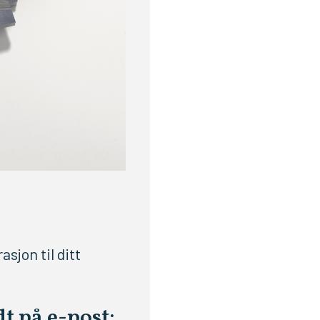
sjon til ditt
dt på e-post: