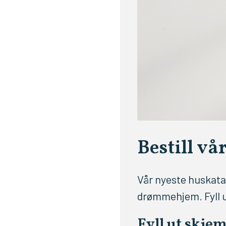
Bestill vå
Vår nyeste huskatal
drømmehjem. Fyll ut
Fyll ut skjem