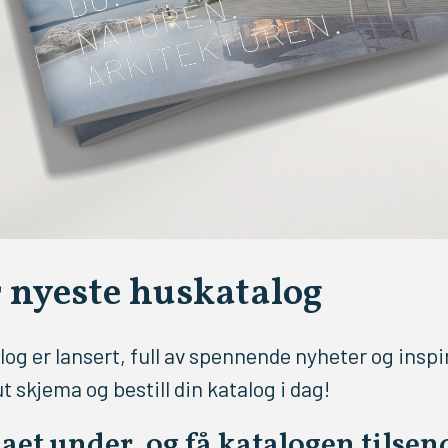
r nyeste huskatalog
og er lansert, full av spennende nyheter og inspira
 skjema og bestill din katalog i dag!
aet under, og få katalogen tilsen